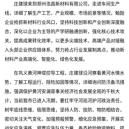
庄建球来到郑州浩昌新材料有限公司，走进车间生产
线，详细了解生产工艺、产业规模、市场前景等情况，勉励
企业抢抓新材料行业风口，坚持科技创新和产业创新深度融
合，深化以企业为主导的产学研融通创新，强化核心技术攻
关，提高成果转化效率，以更多尖端技术、高端产品对接融
入头部企业供应链体系，努力抢占行业发展制高点，推动新
材料产业高端化、智能化、绿色化发展。
在巩义黄河神堤控导工程，庄建球沿河察看黄河水情水
势，了解工程运行、除险加固等情况，详细询问防汛备汛措
施，强调保护黄河安澜是事关经济社会发展全局的千秋大
计，当前我市已进入汛期，要扛牢守河巡河护河政治责任，
树牢底线思维、极限思维，坚持人防、技防、物防相结合，
密切关注天气变化，加强预报预警，细化应急预案，开展实
战化应急演练，预置应急队伍力量，备齐抢险物资物料，提